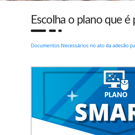
Escolha o plano que é 
Documentos Necessários no ato da adesão par