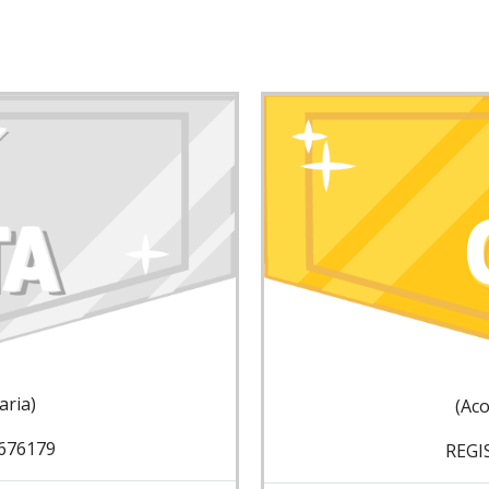
ria)
(Ac
676179
REGI