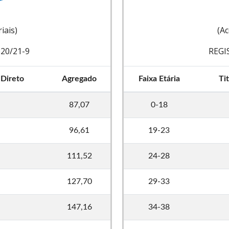
iais)
(A
20/21-9
REGI
 Direto
Agregado
Faixa Etária
Ti
87,07
0-18
96,61
19-23
111,52
24-28
127,70
29-33
147,16
34-38