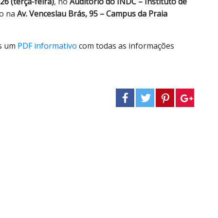
26 (terça-feira)
, no
Auditório do INDC – Instituto de
do na
Av. Venceslau Brás, 95 – Campus da Praia
os um
PDF informativo
com todas as informações