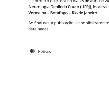
O encontro ocorrerá no dia
28 de abril de 20
Neurologia Deolindo Couto (UFRJ)
, localiza
Vermelha – Botafogo – Rio de Janeiro
.
Ao final desta publicação, disponibilizarem
detalhadas.
Notícia
,